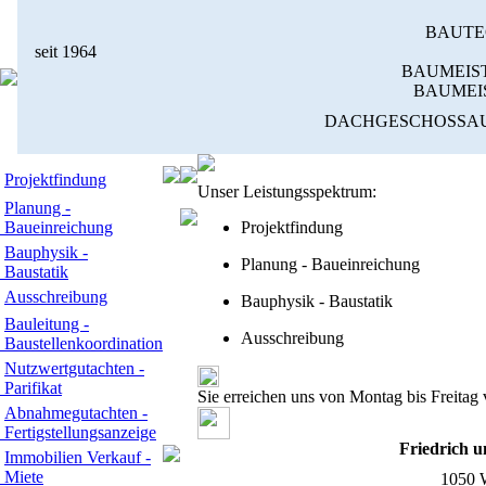
BAUTE
seit 1964
BAUMEIS
BAUMEI
DACHGESCHOSSAU
Projektfindung
Unser Leistungsspektrum:
Planung -
Baueinreichung
Projektfindung
Bauphysik -
Planung - Baueinreichung
Baustatik
Ausschreibung
Bauphysik - Baustatik
Bauleitung -
Ausschreibung
Baustellenkoordination
Nutzwertgutachten -
Parifikat
Sie erreichen uns von Montag bis Freitag 
Abnahmegutachten -
Fertigstellungsanzeige
Friedrich
Immobilien Verkauf -
Miete
1050 